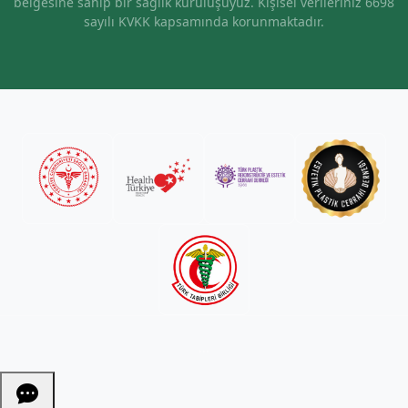
belgesine sahip bir sağlık kuruluşuyuz. Kişisel verileriniz 6698
sayılı KVKK kapsamında korunmaktadır.
...