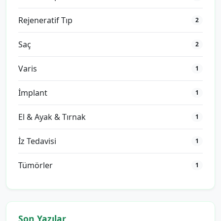
Rejeneratif Tıp
2
Saç
2
Varis
1
İmplant
1
El & Ayak & Tırnak
1
İz Tedavisi
1
Tümörler
1
Son Yazılar