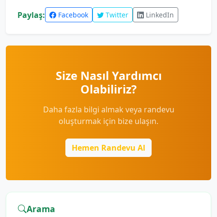
Paylaş:
Facebook
Twitter
LinkedIn
Size Nasıl Yardımcı
Olabiliriz?
Daha fazla bilgi almak veya randevu
oluşturmak için bize ulaşın.
Hemen Randevu Al
Arama