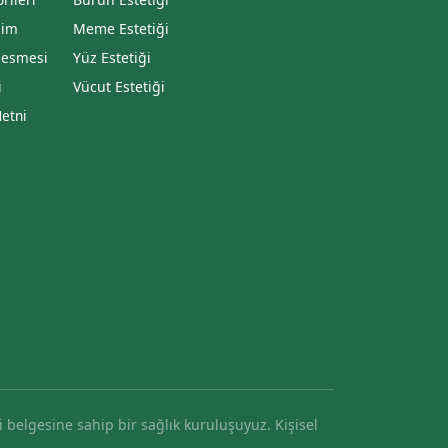
sim
Meme Estetiği
zlesmesi
Yüz Estetiği
i
Vücut Estetiği
Metni
i belgesine sahip bir sağlık kuruluşuyuz. Kişisel