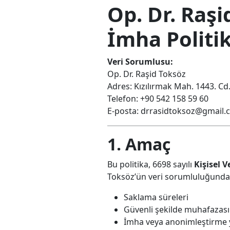
Op. Dr. Raşi
İmha Politi
Veri Sorumlusu:
Op. Dr. Raşid Toksöz
Adres: Kızılırmak Mah. 1443. C
Telefon: +90 542 158 59 60
E-posta:
drrasidtoksoz@gmail.
1. Amaç
Bu politika, 6698 sayılı
Kişisel 
Toksöz’ün veri sorumluluğunda iş
Saklama süreleri
Güvenli şekilde muhafazası
İmha veya anonimleştirme 