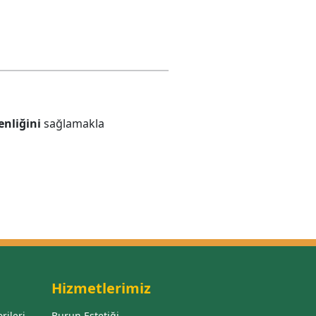
enliğini
sağlamakla
Hizmetlerimiz
rileri
Burun Estetiği