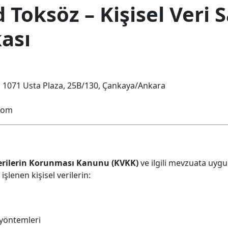
d Toksöz – Kişisel Veri
kası
d. 1071 Usta Plaza, 25B/130, Çankaya/Ankara
com
Verilerin Korunması Kanunu (KVKK)
ve ilgili mevzuata uygu
lenen kişisel verilerin:
yöntemleri