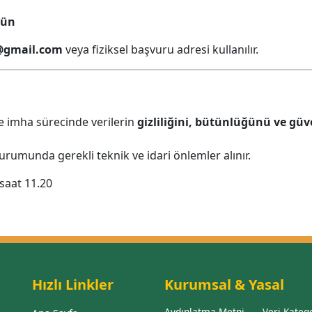
gün
@gmail.com
veya fiziksel başvuru adresi kullanılır.
e imha sürecinde verilerin
gizliliğini, bütünlüğünü ve güv
durumunda gerekli teknik ve idari önlemler alınır.
saat 11.20
Hızlı Linkler
Kurumsal & Yasal
Aydınlatma Metni
Veri Katego