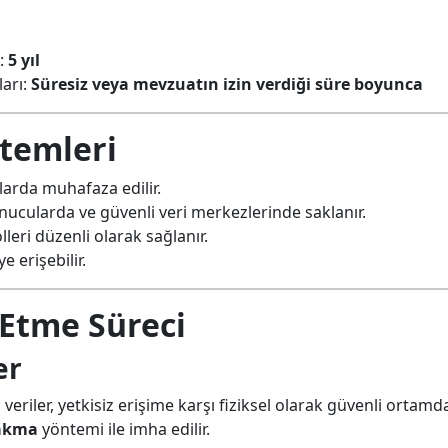
ı:
5 yıl
ları:
Süresiz veya mevzuatın izin verdiği süre boyunca
temleri
aplarda muhafaza edilir.
sunucularda ve güvenli veri merkezlerinde saklanır.
leri düzenli olarak sağlanır.
e erişebilir.
 Etme Süreci
er
 veriler, yetkisiz erişime karşı fiziksel olarak güvenli ortam
yakma
yöntemi ile imha edilir.