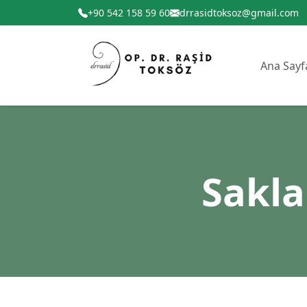
+90 542 158 59 60
drrasidtoksoz@gmail.com
Ana Sayf
Sakla