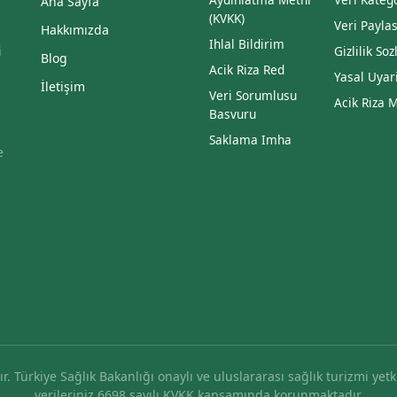
Ana Sayfa
(KVKK)
Veri Payla
Hakkımızda
Ihlal Bildirim
i
Gizlilik So
Blog
Acik Riza Red
Yasal Uyar
İletişim
Veri Sorumlusu
Acik Riza 
Basvuru
Saklama Imha
e
r. Türkiye Sağlık Bakanlığı onaylı ve uluslararası sağlık turizmi yetk
verileriniz 6698 sayılı KVKK kapsamında korunmaktadır.