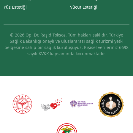
Yüz Estetiği
Vücut Estetiği
© 2026 Op. Dr. Raşid Toksöz. Tüm hakları saklıdır. Türkiye
Sağlık Bakanlığı onaylı ve uluslararası sağlık turizmi yetki
belgesine sahip bir sağlık kuruluşuyuz. Kişisel verileriniz 6698
sayılı KVKK kapsamında korunmaktadır.