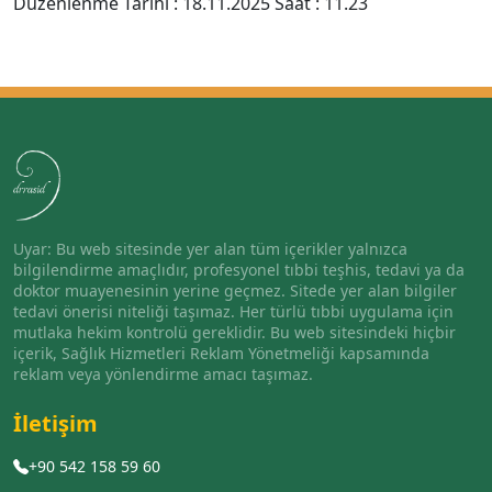
Düzenlenme Tarihi : 18.11.2025 Saat : 11.23
Uyar: Bu web sitesinde yer alan tüm içerikler yalnızca
bilgilendirme amaçlıdır, profesyonel tıbbi teşhis, tedavi ya da
doktor muayenesinin yerine geçmez. Sitede yer alan bilgiler
tedavi önerisi niteliği taşımaz. Her türlü tıbbi uygulama için
mutlaka hekim kontrolü gereklidir. Bu web sitesindeki hiçbir
içerik, Sağlık Hizmetleri Reklam Yönetmeliği kapsamında
reklam veya yönlendirme amacı taşımaz.
İletişim
+90 542 158 59 60