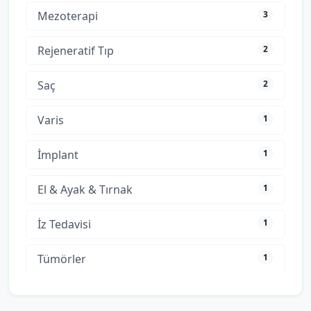
Mezoterapi
3
Rejeneratif Tıp
2
Saç
2
Varis
1
İmplant
1
El & Ayak & Tırnak
1
İz Tedavisi
1
Tümörler
1