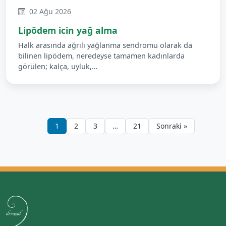
02 Ağu 2026
Lipödem icin yağ alma
Halk arasında ağrılı yağlanma sendromu olarak da
bilinen lipödem, neredeyse tamamen kadınlarda
görülen; kalça, uyluk,…
1
2
3
…
21
Sonraki »