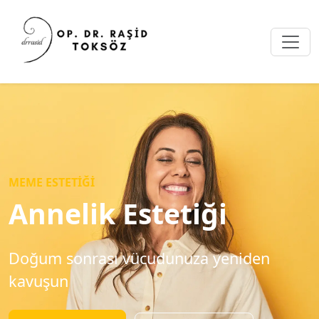
MEME ESTETIĞI
Annelik Estetiği
Doğum sonrası vücudunuza yeniden
kavuşun