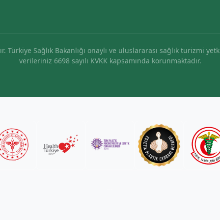
r. Türkiye Sağlık Bakanlığı onaylı ve uluslararası sağlık turizmi yetk
verileriniz 6698 sayılı KVKK kapsamında korunmaktadır.
...