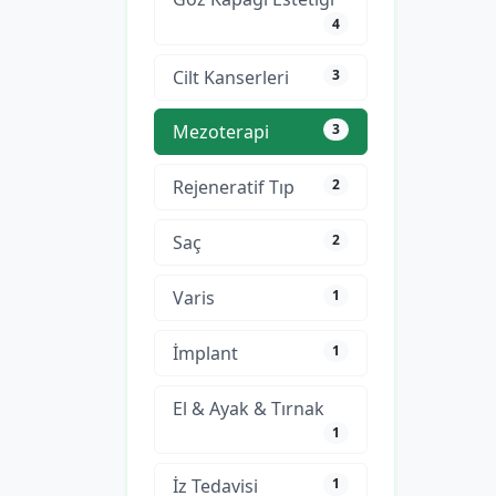
4
Cilt Kanserleri
3
Mezoterapi
3
Rejeneratif Tıp
2
Saç
2
Varis
1
İmplant
1
El & Ayak & Tırnak
1
İz Tedavisi
1