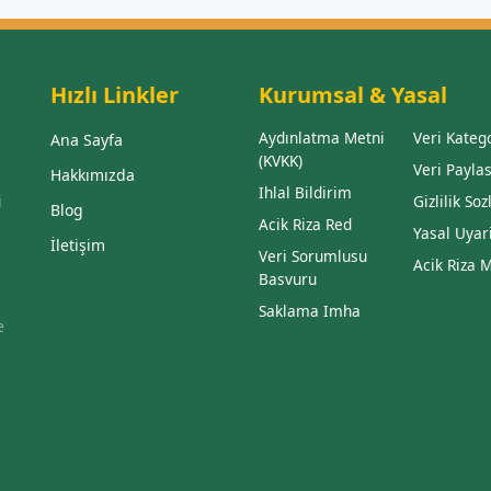
Hızlı Linkler
Kurumsal & Yasal
Aydınlatma Metni
Veri Katego
Ana Sayfa
(KVKK)
Veri Payla
Hakkımızda
Ihlal Bildirim
i
Gizlilik So
Blog
Acik Riza Red
Yasal Uyar
İletişim
Veri Sorumlusu
Acik Riza 
Basvuru
Saklama Imha
e