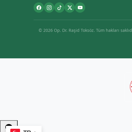
© 2026 Op. Dr. Raşid Toksöz. Tüm hakları saklıdı