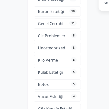
ve
Burun Estetiği
18
Genel Cerrahi
11
Cilt Problemleri
8
Uncategorized
8
Kilo Verme
6
Kulak Estetiği
5
Botox
5
Vücut Estetiği
4
Göz Kapağı Estetiği