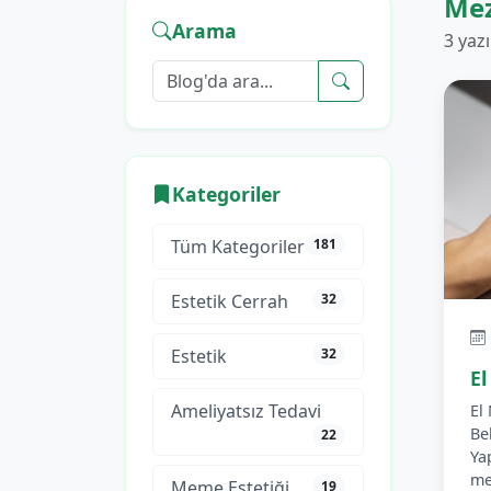
Mez
Arama
3 yaz
Kategoriler
Tüm Kategoriler
181
Estetik Cerrah
32
Estetik
32
El
Ameliyatsız Tedavi
El
Be
22
Ya
me
Meme Estetiği
19