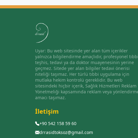
Uyar: Bu web sitesinde yer alan tüm içerikler
yalnızca bilgilendirme amaçlıdır, profesyonel tıbb
teşhis, tedavi ya da doktor muayenesinin yerine
geçmez. Sitede yer alan bilgiler tedavi önerisi
niteliği taşımaz. Her türlü tıbbi uygulama için
mutlaka hekim kontrolü gereklidir. Bu web
sitesindeki hiçbir içerik, Sağlık Hizmetleri Reklam
Yönetmeliği kapsamında reklam veya yönlendirm
amacı taşımaz.
İletişim
+90 542 158 59 60
drrasidtoksoz@gmail.com