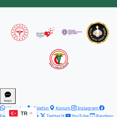
...
İletişim
WhatsApp
Telefon
Konum
Instagram
TR
Facebook
TikTok
Twitter/X
YouTube
Randevu