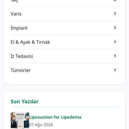
Varis
1
İmplant
1
El & Ayak & Tırnak
1
İz Tedavisi
1
Tümörler
1
Son Yazılar
Liposuction for Lipedema
07 Ağu 2026