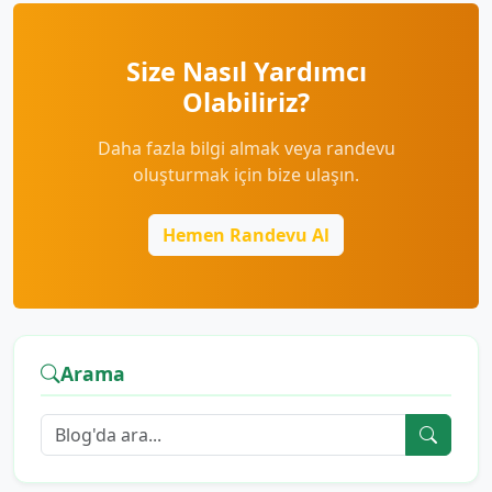
Size Nasıl Yardımcı
Olabiliriz?
Daha fazla bilgi almak veya randevu
oluşturmak için bize ulaşın.
Hemen Randevu Al
Arama