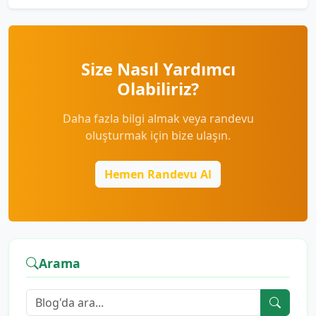
Size Nasıl Yardımcı
Olabiliriz?
Daha fazla bilgi almak veya randevu
oluşturmak için bize ulaşın.
Hemen Randevu Al
Arama