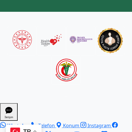
...
İletişim
WhatsApp
Telefon
Konum
Instagram
TR