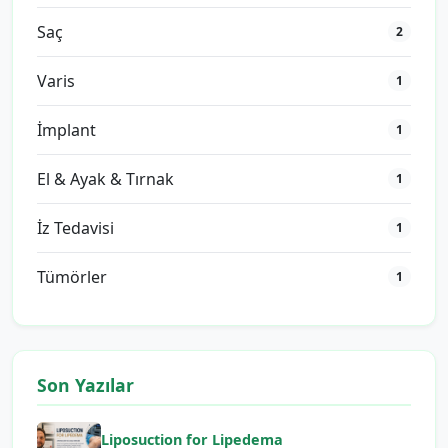
Saç
2
Varis
1
İmplant
1
El & Ayak & Tırnak
1
İz Tedavisi
1
Tümörler
1
Son Yazılar
Liposuction for Lipedema