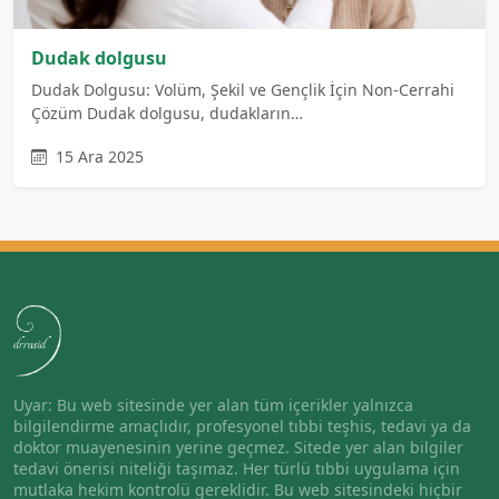
Dudak dolgusu
Dudak Dolgusu: Volüm, Şekil ve Gençlik İçin Non-Cerrahi
Çözüm Dudak dolgusu, dudakların…
15 Ara 2025
Uyar: Bu web sitesinde yer alan tüm içerikler yalnızca
bilgilendirme amaçlıdır, profesyonel tıbbi teşhis, tedavi ya da
doktor muayenesinin yerine geçmez. Sitede yer alan bilgiler
tedavi önerisi niteliği taşımaz. Her türlü tıbbi uygulama için
mutlaka hekim kontrolü gereklidir. Bu web sitesindeki hiçbir