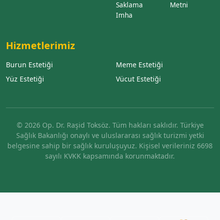
Saklama
Metni
Imha
Hizmetlerimiz
Burun Estetiği
Meme Estetiği
Yüz Estetiği
Vücut Estetiği
© 2026 Op. Dr. Raşid Toksöz. Tüm hakları saklıdır. Türkiye
Sağlık Bakanlığı onaylı ve uluslararası sağlık turizmi yetki
belgesine sahip bir sağlık kuruluşuyuz. Kişisel verileriniz 6698
sayılı KVKK kapsamında korunmaktadır.