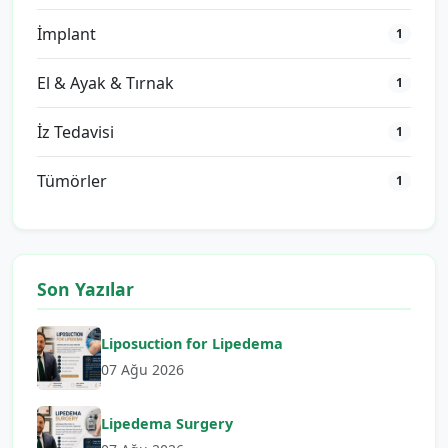
İmplant
1
El & Ayak & Tırnak
1
İz Tedavisi
1
Tümörler
1
Son Yazılar
Liposuction for Lipedema
07 Ağu 2026
Lipedema Surgery