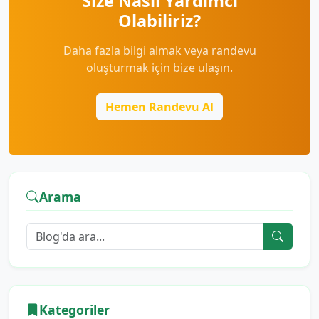
Size Nasıl Yardımcı
Olabiliriz?
Daha fazla bilgi almak veya randevu
oluşturmak için bize ulaşın.
Hemen Randevu Al
Arama
Kategoriler