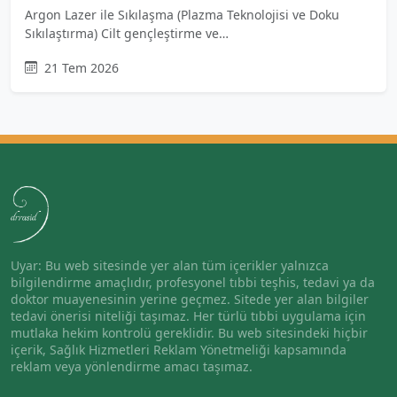
Argon Lazer ile Sıkılaşma (Plazma Teknolojisi ve Doku
Sıkılaştırma) Cilt gençleştirme ve…
21 Tem 2026
Uyar: Bu web sitesinde yer alan tüm içerikler yalnızca
bilgilendirme amaçlıdır, profesyonel tıbbi teşhis, tedavi ya da
doktor muayenesinin yerine geçmez. Sitede yer alan bilgiler
tedavi önerisi niteliği taşımaz. Her türlü tıbbi uygulama için
mutlaka hekim kontrolü gereklidir. Bu web sitesindeki hiçbir
içerik, Sağlık Hizmetleri Reklam Yönetmeliği kapsamında
reklam veya yönlendirme amacı taşımaz.