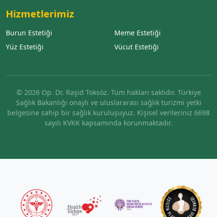
Hizmetlerimiz
Burun Estetiği
Meme Estetiği
Yüz Estetiği
Vücut Estetiği
© 2026 Op. Dr. Raşid Toksöz. Tüm hakları saklıdır. Türkiye
Sağlık Bakanlığı onaylı ve uluslararası sağlık turizmi yetki
belgesine sahip bir sağlık kuruluşuyuz. Kişisel verileriniz 6698
sayılı KVKK kapsamında korunmaktadır.