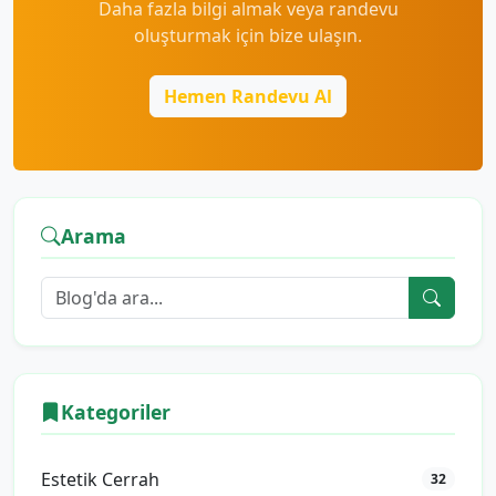
Daha fazla bilgi almak veya randevu
oluşturmak için bize ulaşın.
Hemen Randevu Al
Arama
Kategoriler
Estetik Cerrah
32