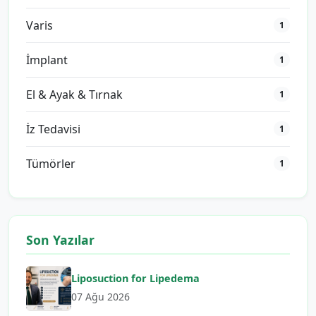
Varis
1
İmplant
1
El & Ayak & Tırnak
1
İz Tedavisi
1
Tümörler
1
Son Yazılar
Liposuction for Lipedema
07 Ağu 2026