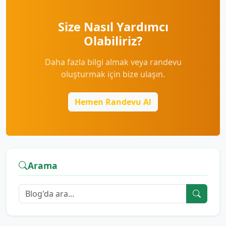
Size Nasıl Yardımcı
Olabiliriz?
Daha fazla bilgi almak veya randevu
oluşturmak için bize ulaşın.
Hemen Randevu Al
Arama