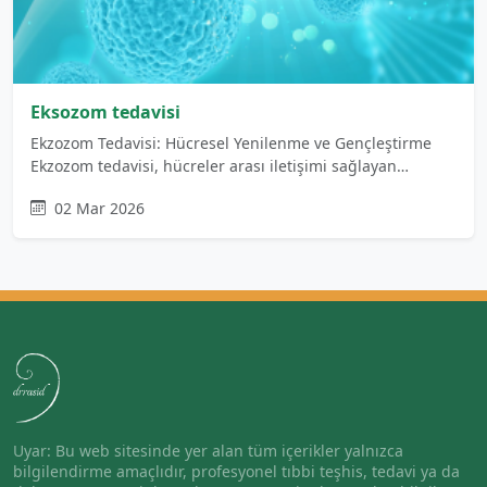
Eksozom tedavisi
Ekzozom Tedavisi: Hücresel Yenilenme ve Gençleştirme
Ekzozom tedavisi, hücreler arası iletişimi sağlayan…
02 Mar 2026
Uyar: Bu web sitesinde yer alan tüm içerikler yalnızca
bilgilendirme amaçlıdır, profesyonel tıbbi teşhis, tedavi ya da