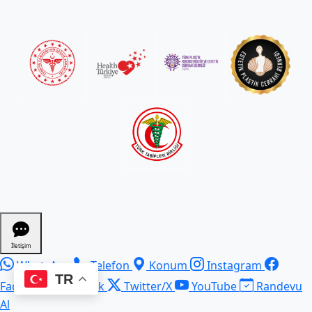
...
İletişim
WhatsApp
Telefon
Konum
Instagram
TR
Facebook
TikTok
Twitter/X
YouTube
Randevu
Al