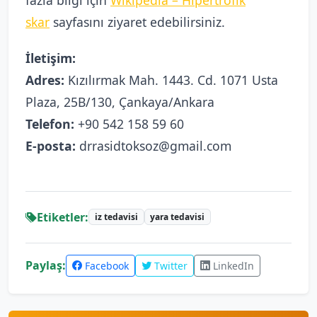
skar
sayfasını ziyaret edebilirsiniz.
İletişim:
Adres:
Kızılırmak Mah. 1443. Cd. 1071 Usta
Plaza, 25B/130, Çankaya/Ankara
Telefon:
+90 542 158 59 60
E-posta:
drrasidtoksoz@gmail.com
Etiketler:
iz tedavisi
yara tedavisi
Paylaş:
Facebook
Twitter
LinkedIn