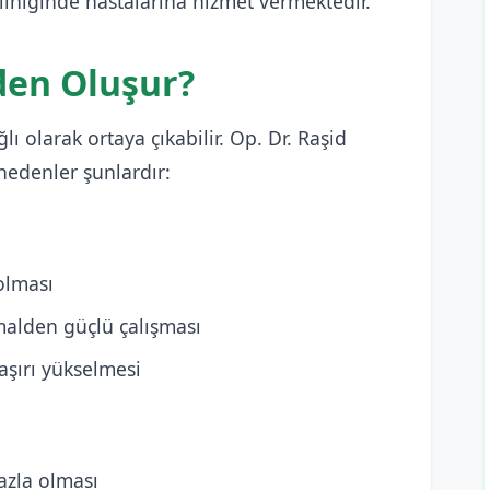
liniğinde hastalarına hizmet vermektedir.
en Oluşur?
lı olarak ortaya çıkabilir. Op. Dr. Raşid
nedenler şunlardır:
 olması
malden güçlü çalışması
şırı yükselmesi
azla olması