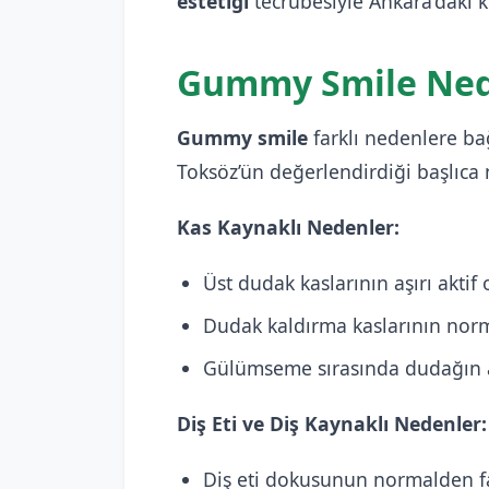
estetiği
tecrübesiyle Ankara’daki k
Gummy Smile Ned
Gummy smile
farklı nedenlere bağ
Toksöz’ün değerlendirdiği başlıca 
Kas Kaynaklı Nedenler:
Üst dudak kaslarının aşırı aktif
Dudak kaldırma kaslarının nor
Gülümseme sırasında dudağın a
Diş Eti ve Diş Kaynaklı Nedenler:
Diş eti dokusunun normalden f