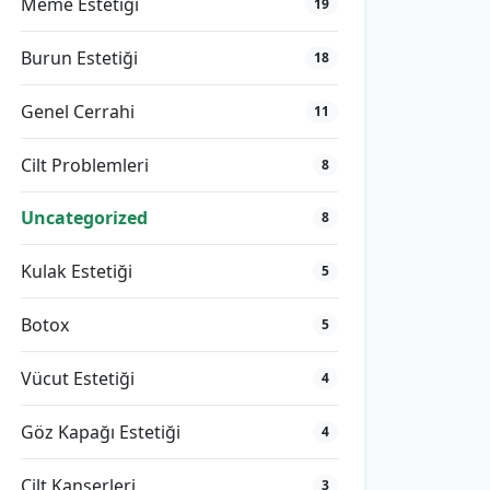
Meme Estetiği
19
Burun Estetiği
18
Genel Cerrahi
11
Cilt Problemleri
8
Uncategorized
8
Kulak Estetiği
5
Botox
5
Vücut Estetiği
4
Göz Kapağı Estetiği
4
Cilt Kanserleri
3