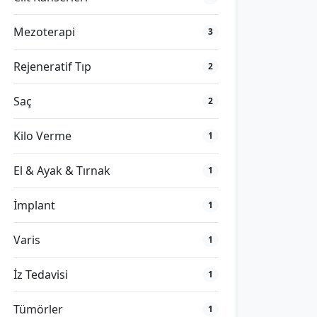
Mezoterapi
3
Rejeneratif Tıp
2
Saç
2
Kilo Verme
1
El & Ayak & Tırnak
1
İmplant
1
Varis
1
İz Tedavisi
1
Tümörler
1