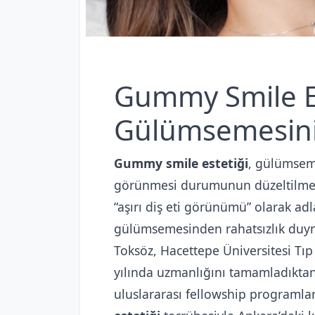
Gummy Smile Est
Gülümsemesini
Gummy smile estetiği
, gülümseme
görünmesi durumunun düzeltilmesi 
“aşırı diş eti görünümü” olarak ad
gülümsemesinden rahatsızlık duyma
Toksöz, Hacettepe Üniversitesi Tıp 
yılında uzmanlığını tamamladıktan
uluslararası fellowship programları