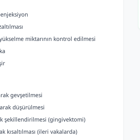
 enjeksiyon
zaltılması
ükselme miktarının kontrol edilmesi
ika
şir
arak gevşetilmesi
arak düşürülmesi
k şekillendirilmesi (gingivektomi)
k kısaltılması (ileri vakalarda)