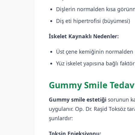
Dişlerin normalden kısa görün
Diş eti hipertrofisi (büyümesi)
İskelet Kaynaklı Nedenler:
Üst çene kemiğinin normalden
Yüz iskelet yapısına bağlı faktör
Gummy Smile Tedavi
Gummy smile estetiği
sorunun ka
uygulanır. Op. Dr. Raşid Toksöz t
şunlardır:
Toksin Enjeksiyonu: