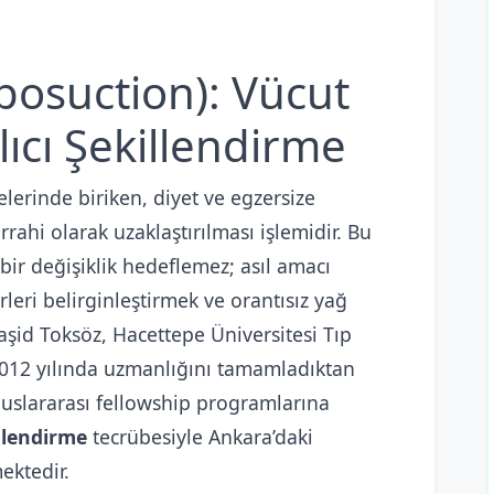
posuction): Vücut
ıcı Şekillendirme
elerinde biriken, diyet ve egzersize
rahi olarak uzaklaştırılması işlemidir. Bu
bir değişiklik hedeflemez; asıl amacı
leri belirginleştirmek ve orantısız yağ
Raşid Toksöz, Hacettepe Üniversitesi Tıp
, 2012 yılında uzmanlığını tamamladıktan
luslararası fellowship programlarına
llendirme
tecrübesiyle Ankara’daki
ektedir.