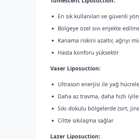
Tumescent Liposuction:
En sık kullanılan ve güvenli yö
Bölgeye özel sıvı enjekte edilme
Kanama riskini azaltır, ağrıyı m
Hasta konforu yüksektir
Vaser Liposuction:
Ultrason enerjisi ile yağ hücre
Daha az travma, daha hızlı iyil
Sıkı dokulu bölgelerde (sırt, jin
Ciltte sıkılaşma sağlar
Lazer Liposuction: