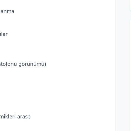
ğlanma
ılar
pantolonu görünümü)
mikleri arası)