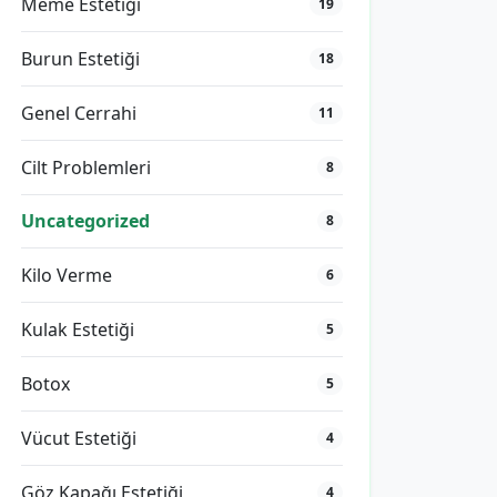
Meme Estetiği
19
Burun Estetiği
18
Genel Cerrahi
11
Cilt Problemleri
8
Uncategorized
8
Kilo Verme
6
Kulak Estetiği
5
Botox
5
Vücut Estetiği
4
Göz Kapağı Estetiği
4