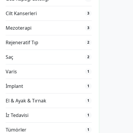
Cilt Kanserleri
3
Mezoterapi
3
Rejeneratif Tıp
2
Saç
2
Varis
1
İmplant
1
El & Ayak & Tırnak
1
İz Tedavisi
1
Tümörler
1