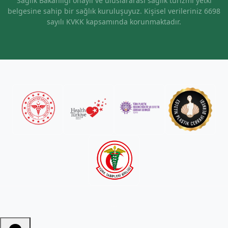
Sağlık Bakanlığı onaylı ve uluslararası sağlık turizmi yetki
belgesine sahip bir sağlık kuruluşuyuz. Kişisel verileriniz 6698
sayılı KVKK kapsamında korunmaktadır.
...