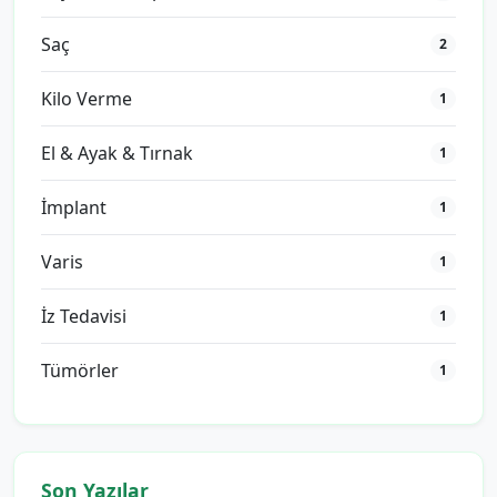
Saç
2
Kilo Verme
1
El & Ayak & Tırnak
1
İmplant
1
Varis
1
İz Tedavisi
1
Tümörler
1
Son Yazılar