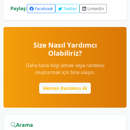
Paylaş:
Facebook
Twitter
LinkedIn
Size Nasıl Yardımcı
Olabiliriz?
Daha fazla bilgi almak veya randevu
oluşturmak için bize ulaşın.
Hemen Randevu Al
Arama